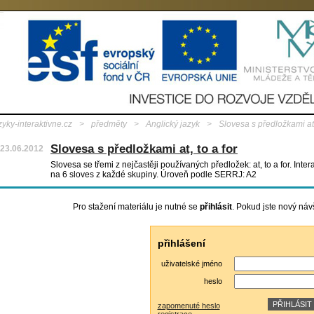
zyky-interaktivne.cz
>
předměty
>
Anglický jazyk
>
Slovesa s předložkami at,
Slovesa s předložkami at, to a for
23.06.2012
Slovesa se třemi z nejčastěji používaných předložek: at, to a for. Intera
na 6 sloves z každé skupiny. Úroveň podle SERRJ: A2
Pro stažení materiálu je nutné se
přihlásit
. Pokud jste nový náv
přihlášení
uživatelské jméno
heslo
zapomenuté heslo