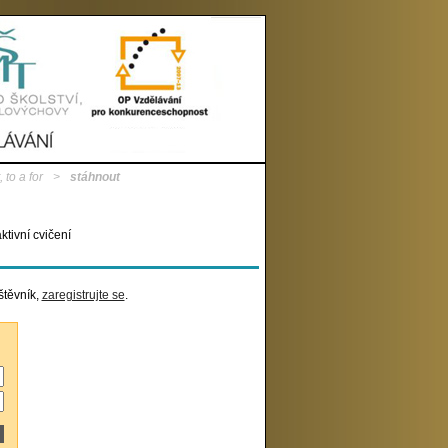
 to a for
>
stáhnout
ktivní cvičení
štěvník,
zaregistrujte se
.