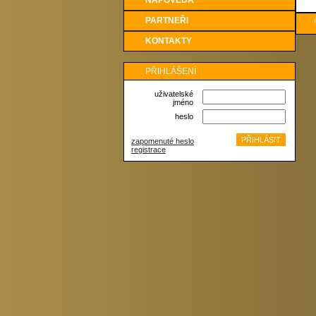
NÁPOVĚDA
PARTNEŘI
KONTAKTY
PŘIHLÁŠENÍ
uživatelské
jméno
heslo
zapomenuté heslo
registrace