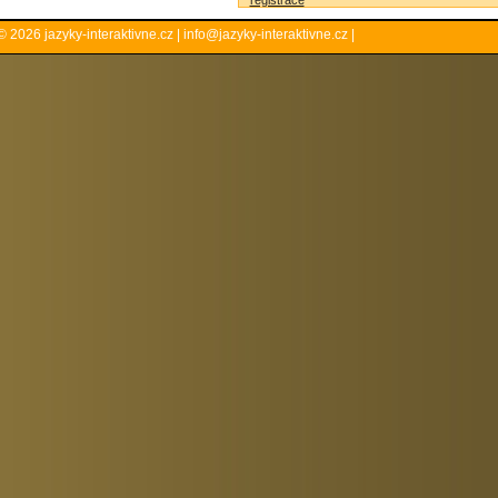
registrace
© 2026
jazyky-interaktivne.cz
|
info@jazyky-interaktivne.cz
|