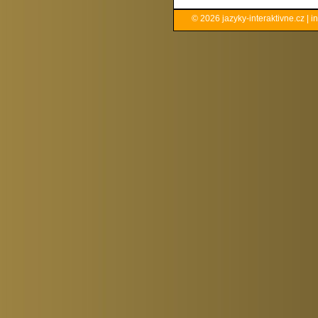
© 2026
jazyky-interaktivne.cz
|
i