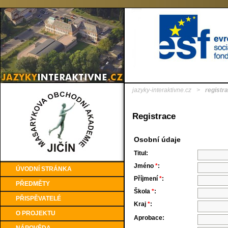
jazyky-interaktivne.cz
>
registr
Registrace
Osobní údaje
Titul:
Jméno
*
:
ÚVODNÍ STRÁNKA
Příjmení
*
:
PŘEDMĚTY
Škola
*
:
PŘISPĚVATELÉ
Kraj
*
:
O PROJEKTU
Aprobace: