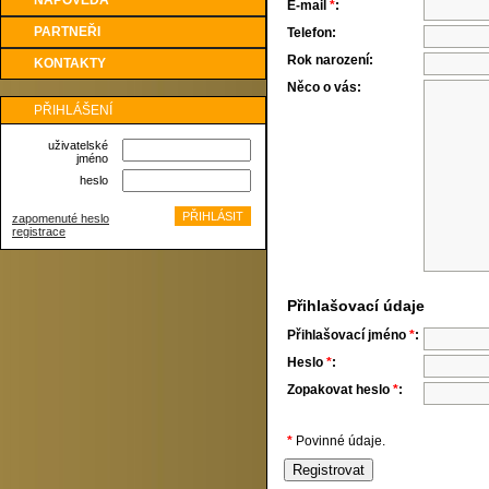
NÁPOVĚDA
E-mail
*
:
PARTNEŘI
Telefon:
Rok narození:
KONTAKTY
Něco o vás:
PŘIHLÁŠENÍ
uživatelské
jméno
heslo
zapomenuté heslo
registrace
Přihlašovací údaje
Přihlašovací jméno
*
:
Heslo
*
:
Zopakovat heslo
*
:
*
Povinné údaje.