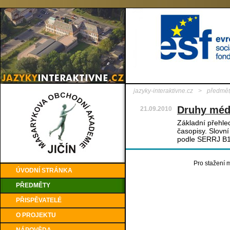
jazyky-interaktivne.cz
>
předmět
Druhy méd
21.09.2010
Základní přehle
časopisy. Slovn
podle SERRJ B1
Pro stažení m
ÚVODNÍ STRÁNKA
PŘEDMĚTY
PŘISPĚVATELÉ
O PROJEKTU