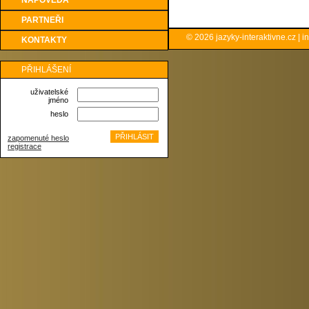
NÁPOVĚDA
PARTNEŘI
© 2026
jazyky-interaktivne.cz
|
i
KONTAKTY
PŘIHLÁŠENÍ
uživatelské
jméno
heslo
zapomenuté heslo
registrace