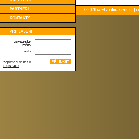
NÁPOVĚDA
PARTNEŘI
© 2026
jazyky-interaktivne.cz
|
i
KONTAKTY
PŘIHLÁŠENÍ
uživatelské
jméno
heslo
zapomenuté heslo
registrace