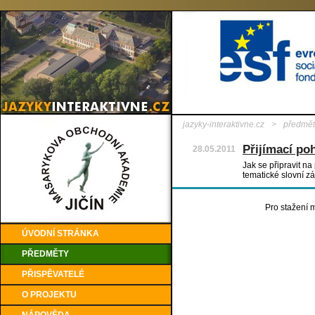
jazyky-interaktivne.cz
>
předmět
Přijímací po
28.05.2011
Jak se připravit na
tematické slovní z
Pro stažení m
ÚVODNÍ STRÁNKA
PŘEDMĚTY
PŘISPĚVATELÉ
O PROJEKTU