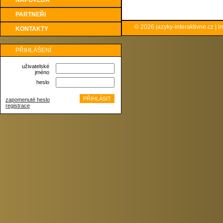
NÁPOVĚDA
PARTNEŘI
© 2026
jazyky-interaktivne.cz
|
i
KONTAKTY
PŘIHLÁŠENÍ
uživatelské
jméno
heslo
zapomenuté heslo
registrace