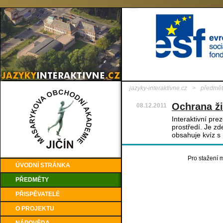
jazyky-interaktivne.cz
>
předmět
Ochrana ži
08.12.2011
Interaktivní pr
prostředí. Je z
obsahuje kvíz s
Pro stažení m
ÚVODNÍ STRÁNKA
PŘEDMĚTY
PŘISPĚVATELÉ
O PROJEKTU