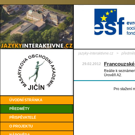
jazyky-interaktivne.cz
>
předmět
Francouzské 
29.02.2012
Reálie k seznámení
Úrověň A2.
Pro stažení m
ÚVODNÍ STRÁNKA
PŘEDMĚTY
PŘISPĚVATELÉ
O PROJEKTU