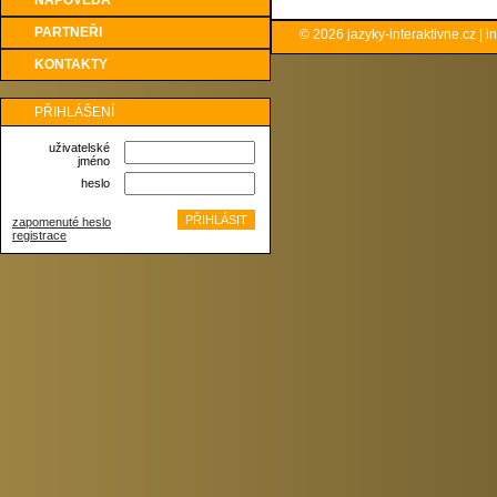
NÁPOVĚDA
PARTNEŘI
© 2026
jazyky-interaktivne.cz
|
i
KONTAKTY
PŘIHLÁŠENÍ
uživatelské
jméno
heslo
zapomenuté heslo
registrace