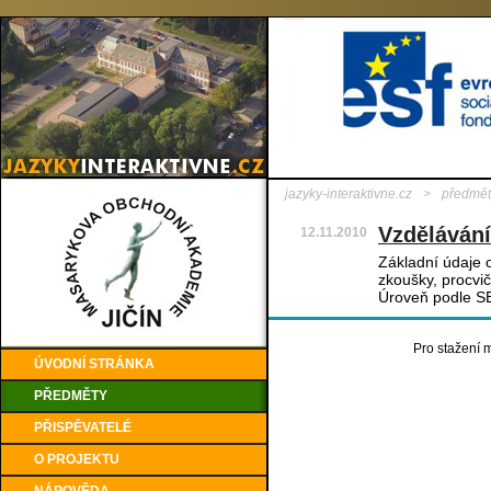
jazyky-interaktivne.cz
>
předmět
Vzdělávání
12.11.2010
Základní údaje o
zkoušky, procvič
Úroveň podle S
Pro stažení m
ÚVODNÍ STRÁNKA
PŘEDMĚTY
PŘISPĚVATELÉ
O PROJEKTU