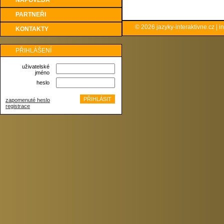
NÁPOVĚDA
PARTNEŘI
© 2026
jazyky-interaktivne.cz
|
i
KONTAKTY
PŘIHLÁŠENÍ
uživatelské
jméno
heslo
zapomenuté heslo
registrace