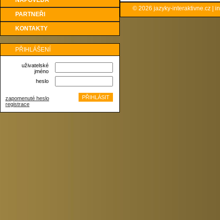
NÁPOVĚDA
© 2026
jazyky-interaktivne.cz
|
i
PARTNEŘI
KONTAKTY
PŘIHLÁŠENÍ
uživatelské
jméno
heslo
zapomenuté heslo
registrace