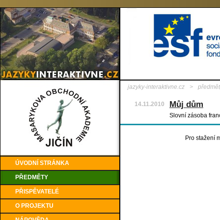
jazyky-interaktivne.cz
>
předmět
Můj dům
14.11.2010
Slovní zásoba fra
Pro stažení m
ÚVODNÍ STRÁNKA
PŘEDMĚTY
PŘISPĚVATELÉ
O PROJEKTU