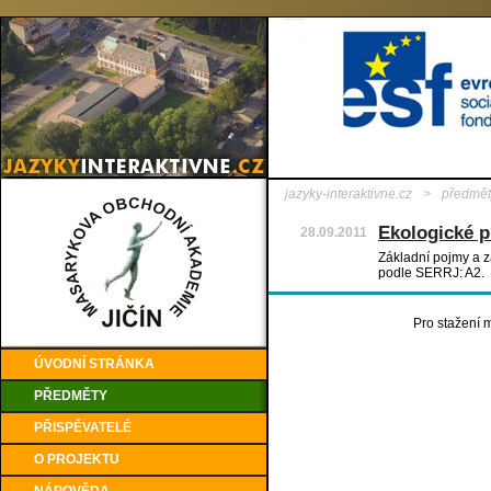
jazyky-interaktivne.cz
>
předmět
Ekologické 
28.09.2011
Základní pojmy a 
podle SERRJ: A2.
Pro stažení m
ÚVODNÍ STRÁNKA
PŘEDMĚTY
PŘISPĚVATELÉ
O PROJEKTU