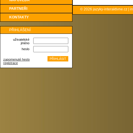
NÁPOVĚDA
PARTNEŘI
© 2026
jazyky-interaktivne.cz
|
i
KONTAKTY
PŘIHLÁŠENÍ
uživatelské
jméno
heslo
zapomenuté heslo
registrace