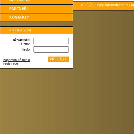
NÁPOVĚDA
© 2026
jazyky-interaktivne.cz
|
i
PARTNEŘI
KONTAKTY
PŘIHLÁŠENÍ
uživatelské
jméno
heslo
zapomenuté heslo
registrace