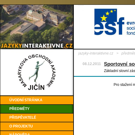
jazyky-interaktivne.cz
>
předmět
Sportovní so
08.12.2011
Základní slovní zá
Pro stažení m
ÚVODNÍ STRÁNKA
PŘEDMĚTY
PŘISPĚVATELÉ
O PROJEKTU