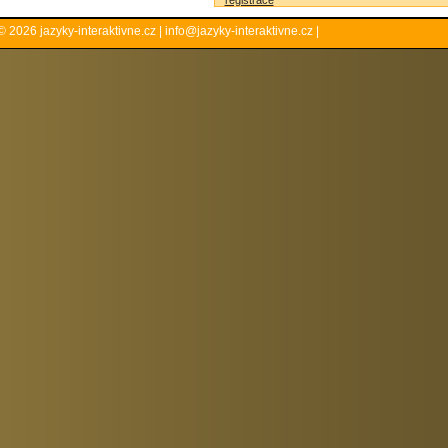
registrace
© 2026
jazyky-interaktivne.cz
|
info@jazyky-interaktivne.cz
|