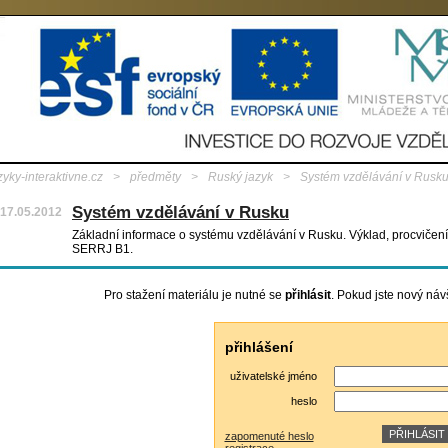
zyky-interaktivne.cz
>
předměty
>
Ruský jazyk
>
Systém vzdělávání v Rusk
Systém vzdělávání v Rusku
17.05.2012
Základní informace o systému vzdělávání v Rusku. Výklad, procvičení, 
SERRJ B1.
Pro stažení materiálu je nutné se
přihlásit
. Pokud jste nový náv
přihlášení
uživatelské jméno
heslo
zapomenuté heslo