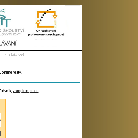
u
>
stáhnout
online testy.
štěvník,
zaregistrujte se
.