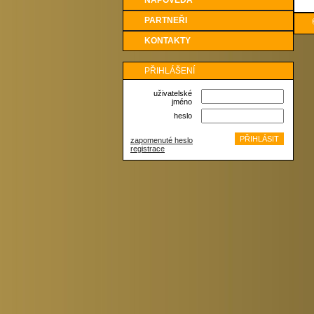
NÁPOVĚDA
PARTNEŘI
KONTAKTY
PŘIHLÁŠENÍ
uživatelské
jméno
heslo
zapomenuté heslo
registrace