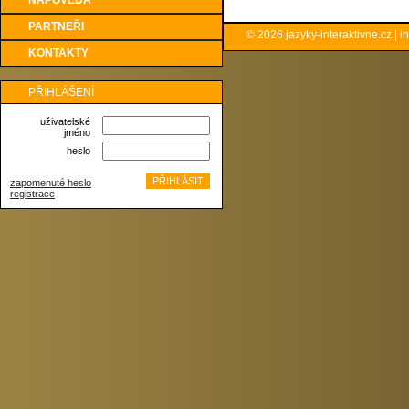
NÁPOVĚDA
PARTNEŘI
© 2026
jazyky-interaktivne.cz
|
i
KONTAKTY
PŘIHLÁŠENÍ
uživatelské
jméno
heslo
zapomenuté heslo
registrace