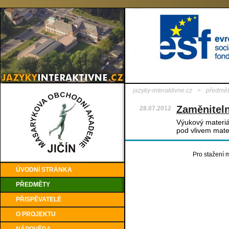
jazyky-interaktivne.cz
>
předmět
Zaměniteln
28.07.2012
Výukový materiá
pod vlivem mate
Pro stažení m
ÚVODNÍ STRÁNKA
PŘEDMĚTY
PŘISPĚVATELÉ
O PROJEKTU