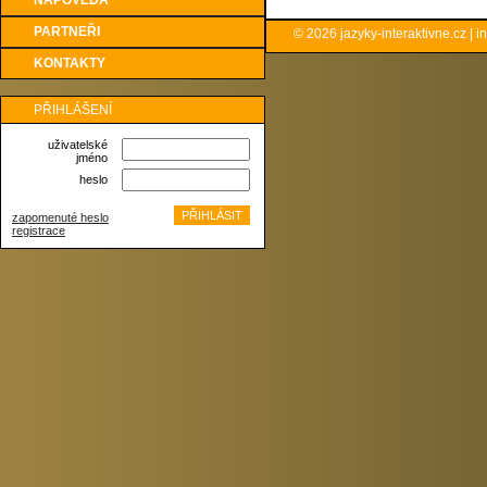
NÁPOVĚDA
PARTNEŘI
© 2026
jazyky-interaktivne.cz
|
i
KONTAKTY
PŘIHLÁŠENÍ
uživatelské
jméno
heslo
zapomenuté heslo
registrace