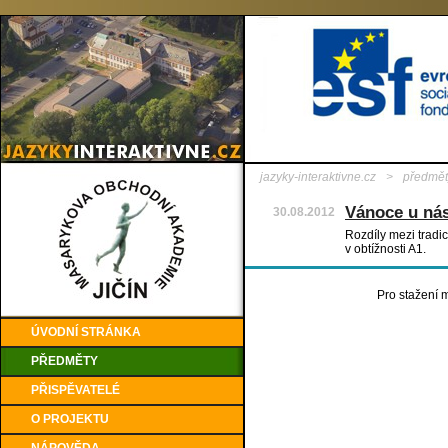
jazyky-interaktivne.cz
>
předmět
Vánoce u ná
30.08.2012
Rozdíly mezi tradic
v obtížnosti A1.
Pro stažení m
ÚVODNÍ STRÁNKA
PŘEDMĚTY
PŘISPĚVATELÉ
O PROJEKTU