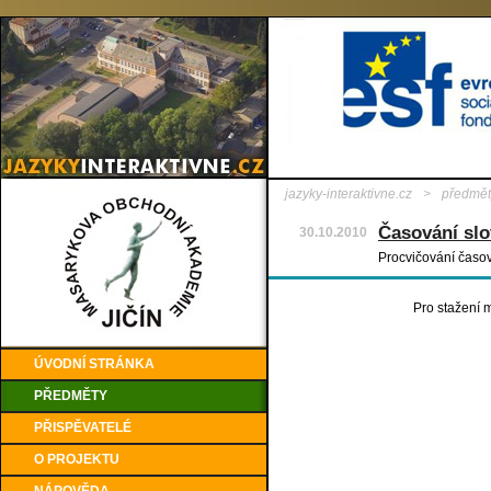
jazyky-interaktivne.cz
>
předmět
Časování sl
30.10.2010
Procvičování časo
Pro stažení m
ÚVODNÍ STRÁNKA
PŘEDMĚTY
PŘISPĚVATELÉ
O PROJEKTU