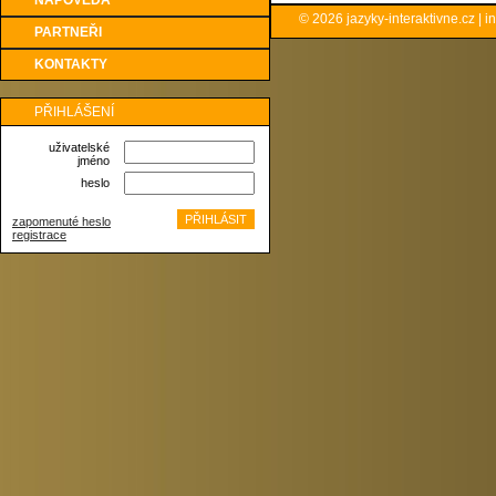
NÁPOVĚDA
© 2026
jazyky-interaktivne.cz
|
i
PARTNEŘI
KONTAKTY
PŘIHLÁŠENÍ
uživatelské
jméno
heslo
zapomenuté heslo
registrace