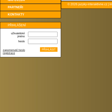
NÁPOVĚDA
© 2026
jazyky-interaktivne.cz
|
i
PARTNEŘI
KONTAKTY
PŘIHLÁŠENÍ
uživatelské
jméno
heslo
zapomenuté heslo
registrace