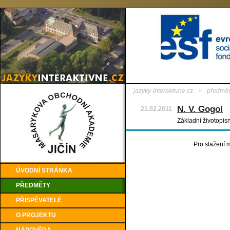
jazyky-interaktivne.cz
>
předmět
N. V. Gogol
21.02.2011
Základní životopi
Pro stažení m
ÚVODNÍ STRÁNKA
PŘEDMĚTY
PŘISPĚVATELÉ
O PROJEKTU