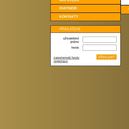
NÁPOVĚDA
PARTNEŘI
KONTAKTY
PŘIHLÁŠENÍ
uživatelské
jméno
heslo
zapomenuté heslo
registrace