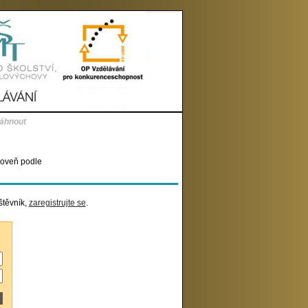
táhnout
roveň podle
štěvník,
zaregistrujte se
.