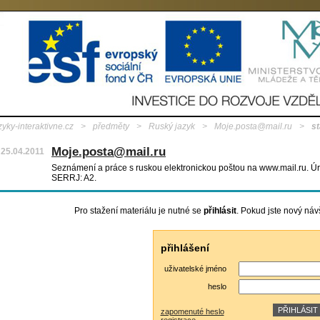
zyky-interaktivne.cz
>
předměty
>
Ruský jazyk
>
Moje.posta@mail.ru
>
s
Moje.posta@mail.ru
25.04.2011
Seznámení a práce s ruskou elektronickou poštou na www.mail.ru. Ú
SERRJ: A2.
Pro stažení materiálu je nutné se
přihlásit
. Pokud jste nový náv
přihlášení
uživatelské jméno
heslo
zapomenuté heslo