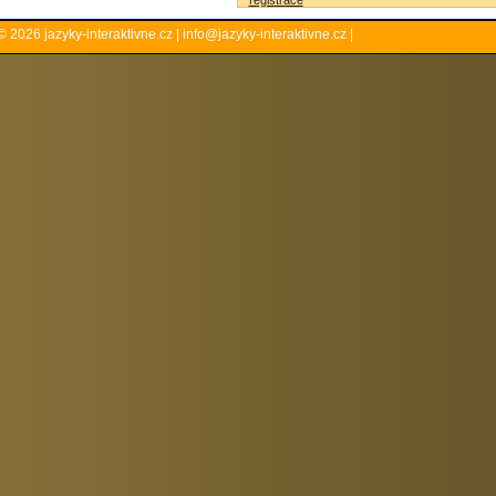
registrace
© 2026
jazyky-interaktivne.cz
|
info@jazyky-interaktivne.cz
|