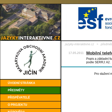
jazyky-interaktivne.cz
>
předmět
Mobilní tele
17.05.2011
Popis a základní f
podle SERRJ: A2.
Pro stažení m
ÚVODNÍ STRÁNKA
PŘEDMĚTY
PŘISPĚVATELÉ
O PROJEKTU