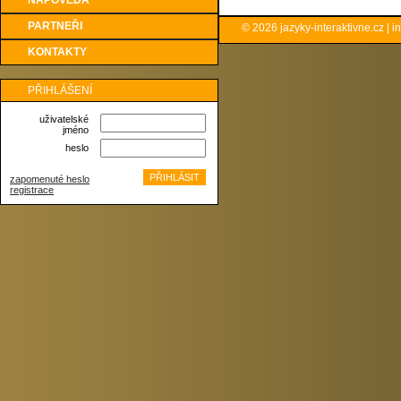
NÁPOVĚDA
PARTNEŘI
© 2026
jazyky-interaktivne.cz
|
i
KONTAKTY
PŘIHLÁŠENÍ
uživatelské
jméno
heslo
zapomenuté heslo
registrace