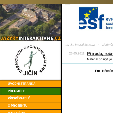
jazyky-interaktivne.cz
>
předmět
Příroda, roč
25.05.2011
Materiál poskytuje
Pro stažení m
ÚVODNÍ STRÁNKA
PŘEDMĚTY
PŘISPĚVATELÉ
O PROJEKTU