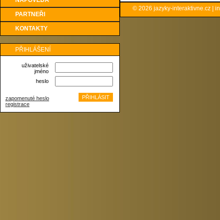
NÁPOVĚDA
© 2026
jazyky-interaktivne.cz
|
i
PARTNEŘI
KONTAKTY
PŘIHLÁŠENÍ
uživatelské
jméno
heslo
zapomenuté heslo
registrace