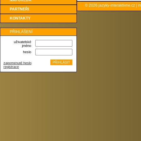
NÁPOVĚDA
© 2026
jazyky-interaktivne.cz
|
i
PARTNEŘI
KONTAKTY
PŘIHLÁŠENÍ
uživatelské
jméno
heslo
zapomenuté heslo
registrace