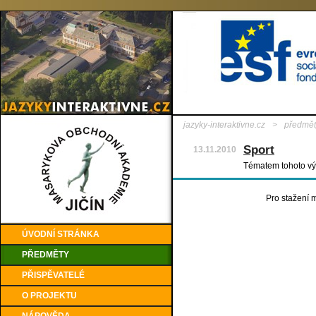
jazyky-interaktivne.cz
>
předmět
Sport
13.11.2010
Tématem tohoto výu
Pro stažení m
ÚVODNÍ STRÁNKA
PŘEDMĚTY
PŘISPĚVATELÉ
O PROJEKTU