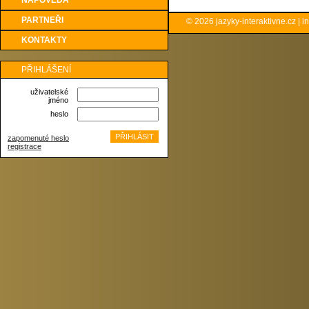
NÁPOVĚDA
PARTNEŘI
© 2026
jazyky-interaktivne.cz
|
i
KONTAKTY
PŘIHLÁŠENÍ
uživatelské
jméno
heslo
zapomenuté heslo
registrace