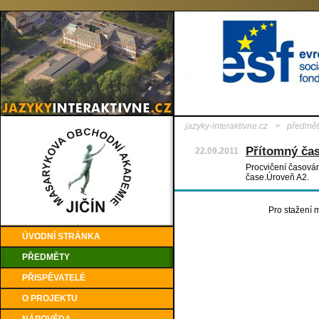
jazyky-interaktivne.cz
>
předmět
Přítomný ča
22.09.2011
Procvičení časován
čase.Úroveň A2.
Pro stažení m
ÚVODNÍ STRÁNKA
PŘEDMĚTY
PŘISPĚVATELÉ
O PROJEKTU