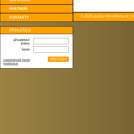
NÁPOVĚDA
PARTNEŘI
© 2026
jazyky-interaktivne.cz
|
i
KONTAKTY
PŘIHLÁŠENÍ
uživatelské
jméno
heslo
zapomenuté heslo
registrace