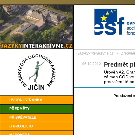
jazyky-interaktivne.cz
>
předmět
Predmět p
06.12.2012
Úrověň A2. Gra
zájmen COD ve vě
procvičení téma
Pro stažení m
ÚVODNÍ STRÁNKA
PŘEDMĚTY
PŘISPĚVATELÉ
O PROJEKTU