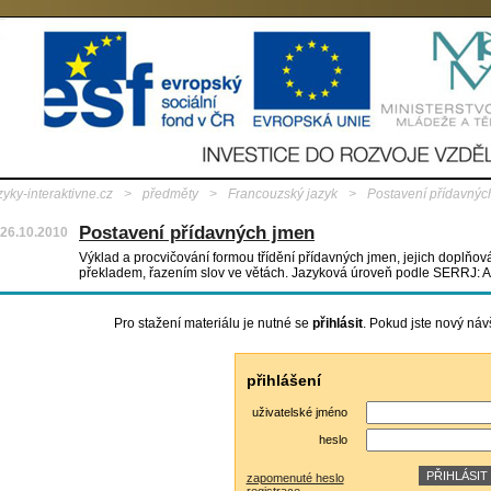
zyky-interaktivne.cz
>
předměty
>
Francouzský jazyk
>
Postavení přídavnýc
Postavení přídavných jmen
26.10.2010
Výklad a procvičování formou třídění přídavných jmen, jejich doplňov
překladem, řazením slov ve větách. Jazyková úroveň podle SERRJ: A
Pro stažení materiálu je nutné se
přihlásit
. Pokud jste nový náv
přihlášení
uživatelské jméno
heslo
zapomenuté heslo