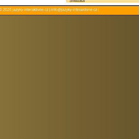
registrace
© 2026
jazyky-interaktivne.cz
|
info@jazyky-interaktivne.cz
|