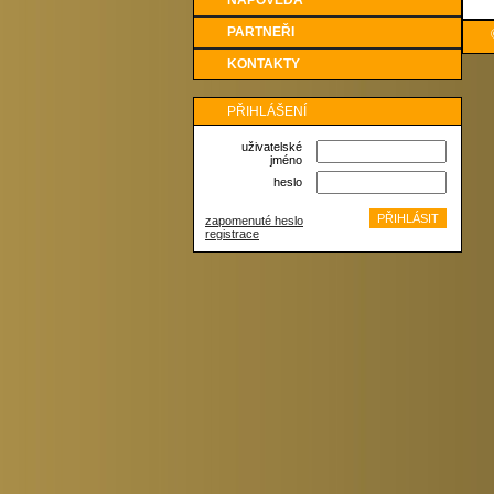
NÁPOVĚDA
PARTNEŘI
KONTAKTY
PŘIHLÁŠENÍ
uživatelské
jméno
heslo
zapomenuté heslo
registrace