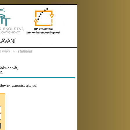
h jmen
>
stáhnout
áním do vět,
2.
štěvník,
zaregistrujte se
.