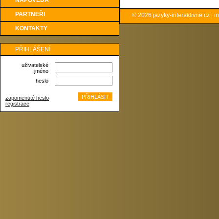
NÁPOVĚDA
PARTNEŘI
© 2026
jazyky-interaktivne.cz
|
i
KONTAKTY
PŘIHLÁŠENÍ
uživatelské
jméno
heslo
zapomenuté heslo
registrace