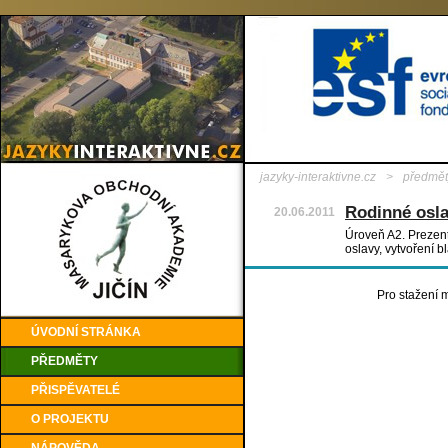
jazyky-interaktivne.cz
>
předmět
Rodinné osl
20.06.2011
Úroveň A2. Prezent
oslavy, vytvoření 
Pro stažení m
ÚVODNÍ STRÁNKA
PŘEDMĚTY
PŘISPĚVATELÉ
O PROJEKTU