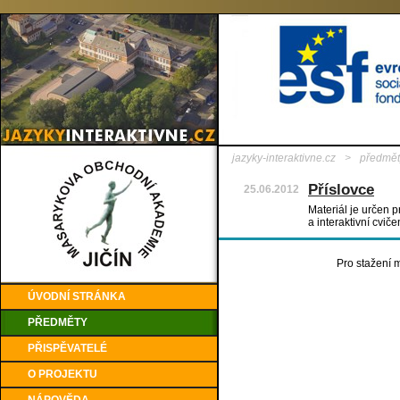
jazyky-interaktivne.cz
>
předmět
Příslovce
25.06.2012
Materiál je určen p
a interaktivní cvič
Pro stažení m
ÚVODNÍ STRÁNKA
PŘEDMĚTY
PŘISPĚVATELÉ
O PROJEKTU