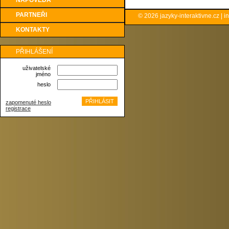
NÁPOVĚDA
PARTNEŘI
© 2026
jazyky-interaktivne.cz
|
i
KONTAKTY
PŘIHLÁŠENÍ
uživatelské
jméno
heslo
zapomenuté heslo
registrace