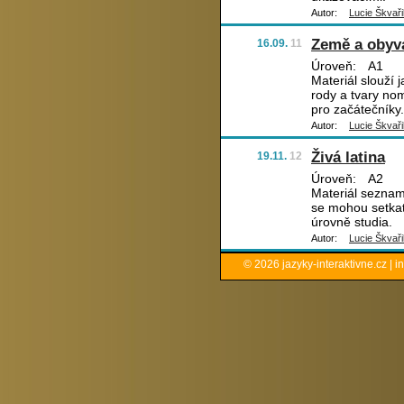
Autor:
Lucie Škvaři
Země a obyv
16.09.
11
Úroveň:
A1
Materiál slouží 
rody a tvary nom
pro začátečníky.
Autor:
Lucie Škvaři
Živá latina
19.11.
12
Úroveň:
A2
Materiál seznamu
se mohou setkat
úrovně studia.
Autor:
Lucie Škvaři
© 2026
jazyky-interaktivne.cz
|
i