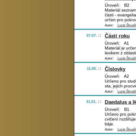
Úroveň:
B2
Materiál seznam
části - evangeli
určen pro pokroč
Autor:
Lucie Škvaři
Části roku
07.07.
11
Úroveň:
A1
Materiál je urče
lexikem z oblast
Autor:
Lucie Škvaři
Číslovky
11.05.
11
Úroveň:
A2
Určeno pro stude
sta, jejich proc
Autor:
Lucie Škvaři
Daedalus a I
31.01.
12
Úroveň:
B1
Určeno pro pokro
cvičení rozšiřuj
báje.
Autor:
Lucie Škvaři