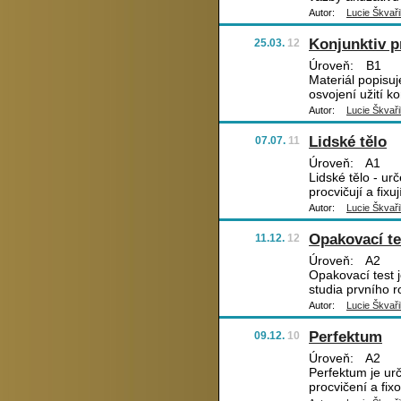
Autor:
Lucie Škvaři
Konjunktiv p
25.03.
12
Úroveň:
B1
Materiál popisuj
osvojení užití k
Autor:
Lucie Škvaři
Lidské tělo
07.07.
11
Úroveň:
A1
Lidské tělo - urč
procvičují a fixu
Autor:
Lucie Škvaři
Opakovací te
11.12.
12
Úroveň:
A2
Opakovací test 
studia prvního 
Autor:
Lucie Škvaři
Perfektum
09.12.
10
Úroveň:
A2
Perfektum je ur
procvičení a fix