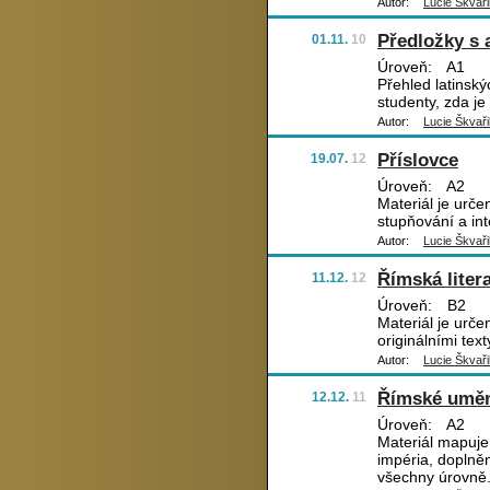
Autor:
Lucie Škvaři
Předložky s 
01.11.
10
Úroveň:
A1
Přehled latinsk
studenty, zda je
Autor:
Lucie Škvaři
Příslovce
19.07.
12
Úroveň:
A2
Materiál je urče
stupňování a int
Autor:
Lucie Škvaři
Římská liter
11.12.
12
Úroveň:
B2
Materiál je urče
originálními tex
Autor:
Lucie Škvaři
Římské umě
12.12.
11
Úroveň:
A2
Materiál mapuje
impéria, doplněn
všechny úrovně