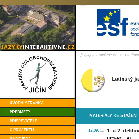
jazyky-interaktivne.cz
>
předmět
Latinský j
ÚVODNÍ STRÁNKA
PŘEDMĚTY
MATERIÁLY KE STAŽENÍ
PŘISPĚVATELÉ
1. a 2. dekli
O PROJEKTU
12.09.
11
Úroveň:
A1