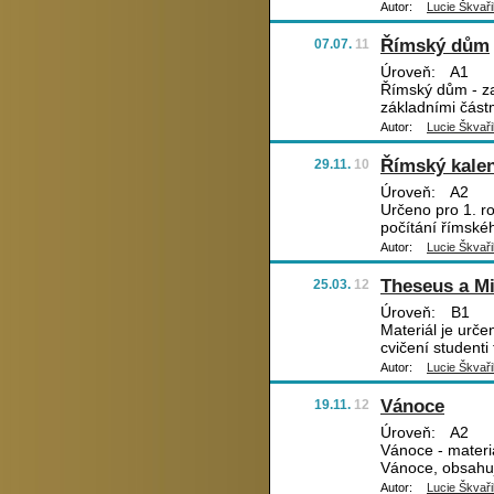
Autor:
Lucie Škvaři
Římský dům
07.07.
11
Úroveň:
A1
Římský dům - zač
základními čás
Autor:
Lucie Škvaři
Římský kale
29.11.
10
Úroveň:
A2
Určeno pro 1. ro
počítání římské
Autor:
Lucie Škvaři
Theseus a M
25.03.
12
Úroveň:
B1
Materiál je urče
cvičení studenti
Autor:
Lucie Škvaři
Vánoce
19.11.
12
Úroveň:
A2
Vánoce - materi
Vánoce, obsahuje
Autor:
Lucie Škvaři