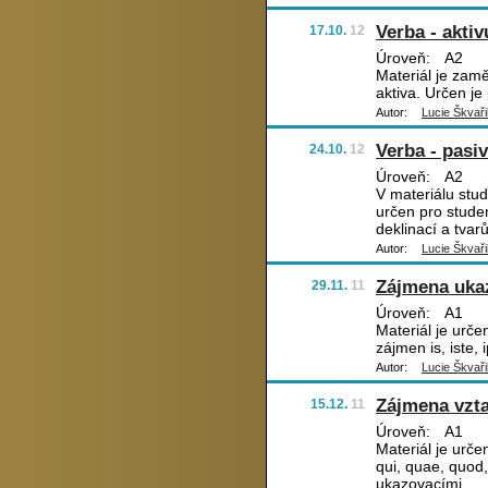
Verba - akti
17.10.
12
Úroveň:
A2
Materiál je zam
aktiva. Určen je
Autor:
Lucie Škvaři
Verba - pasi
24.10.
12
Úroveň:
A2
V materiálu stud
určen pro studen
deklinací a tvar
Autor:
Lucie Škvaři
Zájmena uka
29.11.
11
Úroveň:
A1
Materiál je určen
zájmen is, iste, i
Autor:
Lucie Škvaři
Zájmena vzt
15.12.
11
Úroveň:
A1
Materiál je urče
qui, quae, quod,
ukazovacími.