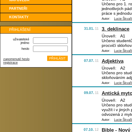
NÁPOVĚDA
Určeno pro 1. roč
jednotlivých pá
PARTNEŘI
práce s jednod
KONTAKTY
Autor:
Lucie Škvaři
3. deklinace
31.01.
11
PŘIHLÁŠENÍ
Úroveň:
A1
uživatelské
Určeno studentům
jméno
procvičí skloňov
heslo
Autor:
Lucie Škvaři
zapomenuté heslo
Adjektiva
07.07.
11
registrace
Úroveň:
A2
Určeno pro stud
skloňováním adje
Autor:
Lucie Škvaři
Antická myto
09.07.
11
Úroveň:
A2
Určeno pro stude
využít i v jiných
odvozená z myto
Autor:
Lucie Škvaři
Bible - Nový
07.10.
12