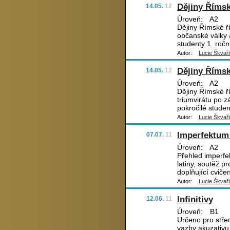
Dějiny Římské
14.05.
12
Úroveň:
A2
Dějiny Římské ří
občanské války a
studenty 1. ročn
Autor:
Lucie Škvaři
Dějiny Římské
14.05.
12
Úroveň:
A2
Dějiny Římské ří
triumvirátu po z
pokročilé studen
Autor:
Lucie Škvaři
Imperfektum
07.07.
11
Úroveň:
A2
Přehled imperfek
latiny, soutěž 
doplňující cvičen
Autor:
Lucie Škvaři
Infinitivy
12.06.
11
Úroveň:
B1
Určeno pro střed
vazby akuzativu 