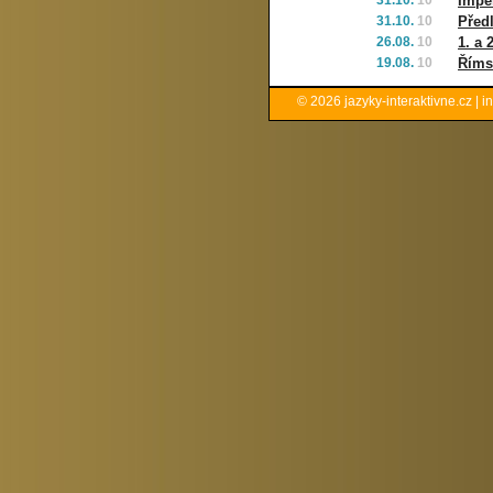
31.10.
10
Impe
31.10.
10
Před
26.08.
10
1. a 
19.08.
10
Říms
© 2026
jazyky-interaktivne.cz
|
i