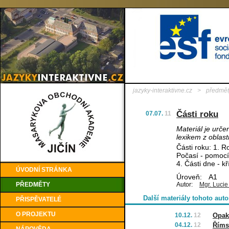
jazyky-interaktivne.cz
>
předmět
Části roku
07.07.
11
Materiál je urče
lexikem z oblast
Části roku: 1. R
Počasí - pomocí 
4. Části dne - k
ÚVODNÍ STRÁNKA
Úroveň:
A1
PŘEDMĚTY
Autor:
Mgr. Lucie
Další materiály tohoto auto
PŘISPĚVATELÉ
O PROJEKTU
10.12.
12
Opak
04.12.
12
Římsk