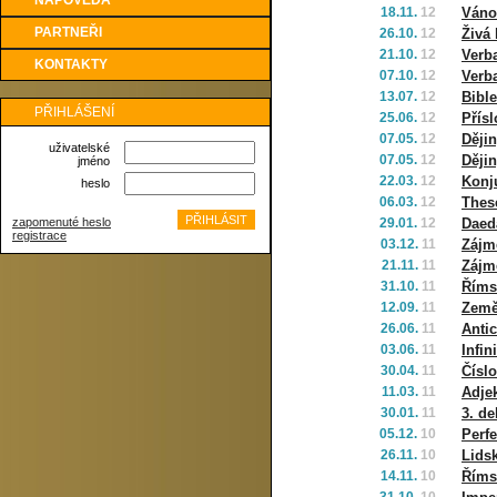
NÁPOVĚDA
18.11.
12
Váno
PARTNEŘI
26.10.
12
Živá 
21.10.
12
Verb
KONTAKTY
07.10.
12
Verba
13.07.
12
Bibl
PŘIHLÁŠENÍ
25.06.
12
Přís
07.05.
12
Dějin
uživatelské
07.05.
12
Dějin
jméno
22.03.
12
Konju
heslo
06.03.
12
Thes
zapomenuté heslo
29.01.
12
Daed
registrace
03.12.
11
Zájm
21.11.
11
Zájm
31.10.
11
Říms
12.09.
11
Země
26.06.
11
Anti
03.06.
11
Infin
30.04.
11
Čísl
11.03.
11
Adjek
30.01.
11
3. de
05.12.
10
Perf
26.11.
10
Lidsk
14.11.
10
Říms