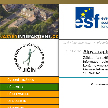
jazyky-interaktivne.cz
>
předmět
Alpy - ráj 
19.11.2012
Základní a rozš
informace - polo
konání olympijs
Garmisch-Parten
SERRJ: A2.
ÚVODNÍ STRÁNKA
Pro stažení m
PŘEDMĚTY
PŘISPĚVATELÉ
O PROJEKTU