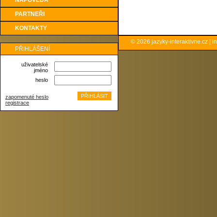
NÁPOVĚDA
PARTNEŘI
KONTAKTY
© 2026
jazyky-interaktivne.cz
|
i
PŘIHLÁŠENÍ
uživatelské
jméno
heslo
zapomenuté heslo
registrace