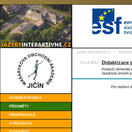
jazyky-interaktivne.cz
>
předmět
Didaktizace 
02.12.2012
Poslech německé pí
Jazyková úroveň p
Pro stažení m
ÚVODNÍ STRÁNKA
PŘEDMĚTY
PŘISPĚVATELÉ
O PROJEKTU