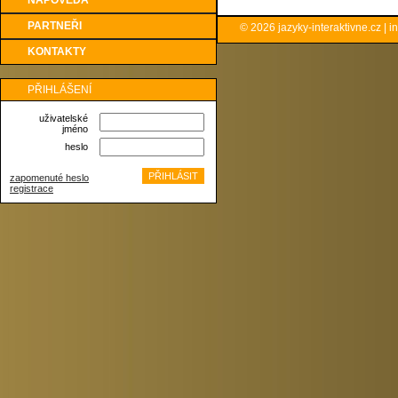
NÁPOVĚDA
PARTNEŘI
© 2026
jazyky-interaktivne.cz
|
i
KONTAKTY
PŘIHLÁŠENÍ
uživatelské
jméno
heslo
zapomenuté heslo
registrace