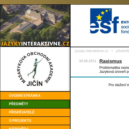
jazyky-interaktivne.cz
>
předmět
Rasismus
30.06.2011
Problematika rasism
Jazyková úroveň p
Pro stažení m
ÚVODNÍ STRÁNKA
PŘEDMĚTY
PŘISPĚVATELÉ
O PROJEKTU