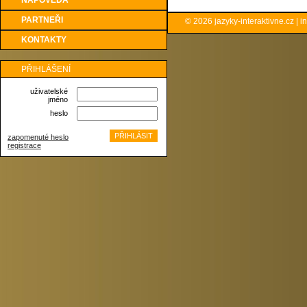
NÁPOVĚDA
PARTNEŘI
© 2026
jazyky-interaktivne.cz
|
i
KONTAKTY
PŘIHLÁŠENÍ
uživatelské
jméno
heslo
zapomenuté heslo
registrace