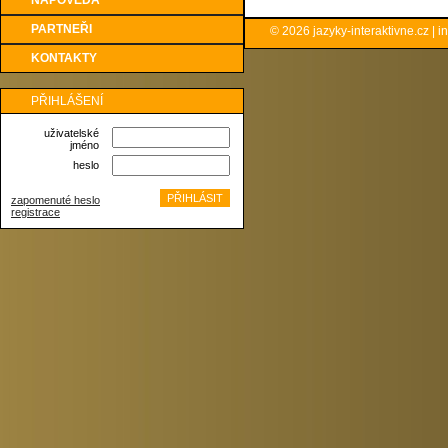
NÁPOVĚDA
PARTNEŘI
© 2026
jazyky-interaktivne.cz
|
i
KONTAKTY
PŘIHLÁŠENÍ
uživatelské
jméno
heslo
zapomenuté heslo
registrace