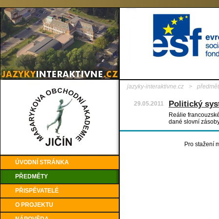
jazyky-interaktivne.cz
>
předmět
Politický sy
29.05.2011
Reálie francouzské
dané slovní zásob
Pro stažení m
ÚVODNÍ STRÁNKA
PŘEDMĚTY
PŘISPĚVATELÉ
O PROJEKTU