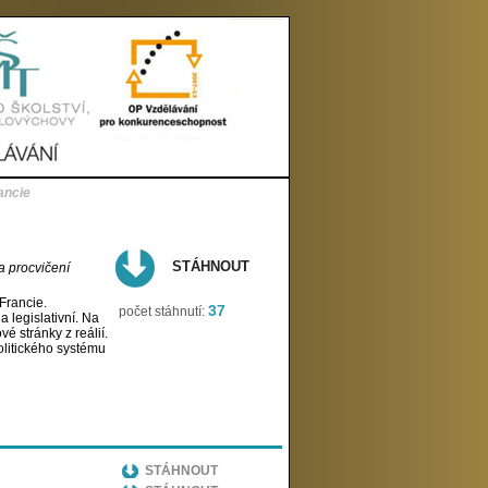
ancie
STÁHNOUT
a procvičení
Francie.
37
počet stáhnutí:
 legislativní. Na
é stránky z reálií.
olitického systému
STÁHNOUT