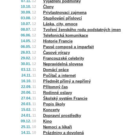
07.11.
12
Vyjádření podmínky
10.10.
12
Členy
30.09.
12
Privlastnovaci zajmena
03.08.
12
Stupňování příslovcí
10.07.
12
Láska, city, emoce
08.07.
12
Tvoření ženského rodu podstatných jmen
06.06.
12
Telefonická komunikace
14.05.
12
Historie Francie
06.05.
12
Passé composé a imparfait
26.03.
12
Časové výrazy
29.02.
12
Francouzské celebrity
30.01.
12
Nepravidelná slovesa
03.12.
11
Domácí práce
24.11.
11
Počítač a internet
16.10.
11
Předmět přímý a nepřímý
22.09.
11
Přítomný čas
20.06.
11
Rodinné oslavy
27.04.
11
Školský systém Francie
20.03.
11
Popis školy
15.02.
11
Koncerty
24.01.
11
Dopravní prostředky
09.12.
10
Kino
25.11.
10
Nemoci a lékaři
14.11.
10
Prázdniny a dovolená