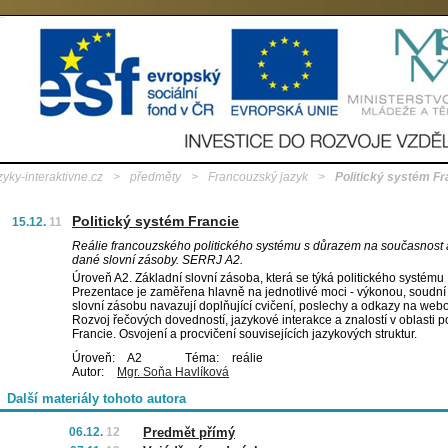
zyky-interaktivne.cz
>
předměty
>
Francouzský jazyk
>
Politický systém Fr
Politický systém Francie
15.12.
11
Reálie francouzského politického systému s důrazem na současnost 
dané slovní zásoby. SERRJ A2.
Úroveň A2. Základní slovní zásoba, která se týká politického systému 
Prezentace je zaměřena hlavně na jednotlivé moci - výkonou, soudní a
slovní zásobu navazují doplňující cvičení, poslechy a odkazy na webov
Rozvoj řečových dovedností, jazykové interakce a znalostí v oblasti p
Francie. Osvojení a procvičení souvisejících jazykových struktur.
Úroveň:
A2
Téma:
reálie
Autor:
Mgr. Soňa Havlíková
Další materiály tohoto autora
06.12.
12
Predmět přímý