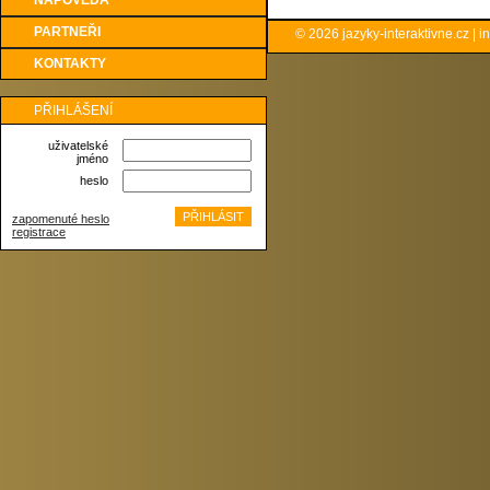
NÁPOVĚDA
PARTNEŘI
© 2026
jazyky-interaktivne.cz
|
i
KONTAKTY
PŘIHLÁŠENÍ
uživatelské
jméno
heslo
zapomenuté heslo
registrace