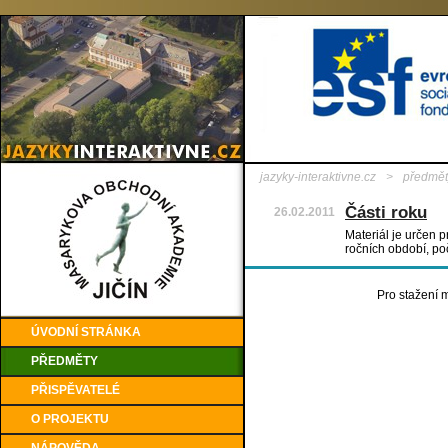
jazyky-interaktivne.cz
>
předmět
Části roku
26.02.2011
Materiál je určen p
ročních období, po
Pro stažení m
ÚVODNÍ STRÁNKA
PŘEDMĚTY
PŘISPĚVATELÉ
O PROJEKTU