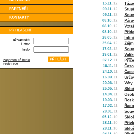
NÁPOVĚDA
15.11.
12
Táza
PARTNEŘI
09.11.
12
Stup
09.11.
12
Souv
KONTAKTY
08.10.
12
Páro
08.10.
12
Vztaž
PŘIHLÁŠENÍ
08.10.
12
Příd
28.05.
12
Infin
uživatelské
25.04.
12
Zájm
jméno
17.02.
12
Souv
heslo
19.01.
12
Veli
zapomenuté heslo
07.12.
11
Příče
registrace
18.11.
11
Časo
24.10.
11
Časo
16.09.
11
Určo
20.06.
11
Věty 
25.05.
11
Sklo
14.04.
11
Osob
19.03.
11
Rozk
17.02.
11
Řado
28.01.
11
Souv
05.12.
10
Sklo
28.11.
10
Přiv
28.11.
10
Sklo