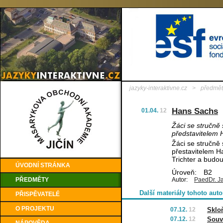
jazyky-interaktivne.cz
>
předmět
Hans Sachs
01.04.
12
Žáci se stručně
představitelem
Žáci se stručně
přestavitelem 
Trichter a budou
ÚVODNÍ STRÁNKA
Úroveň:
B2
PŘEDMĚTY
Autor:
PaedDr. J
Další materiály tohoto auto
PŘISPĚVATELÉ
O PROJEKTU
07.12.
12
Sklo
07.12.
12
Souv