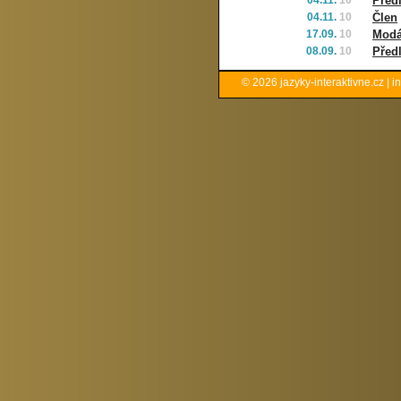
04.11.
10
Před
04.11.
10
Člen
17.09.
10
Modá
08.09.
10
Před
© 2026
jazyky-interaktivne.cz
|
i