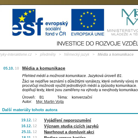
zyky-interaktivne.cz
>
předměty
>
Německý jazyk
>
Média a komunikace
Média a komunikace
05.10.
10
Přehled médií a možnosti komunikace. Jazyková úroveň B1.
Žáci se nejdříve seznámí s důležitými vynálezy, které ovlivnily vývoj m
procvičují možnosti využití jednotlivých médií a způsoby komunikace.
doplňují texty, které jsou zaměřeny na výhody a nevýhody komunikace
Úroveň:
B1
Téma:
konverzační
Autor:
Mgr. Martin Vojta
Další materiály tohoto autora
19.12.
12
Vyjádření neporozumění
16.12.
12
Význam studia cizích jazyků
25.11.
12
Navrhnout a domluvit akci
18.11.
12
Rodina versus kariéra