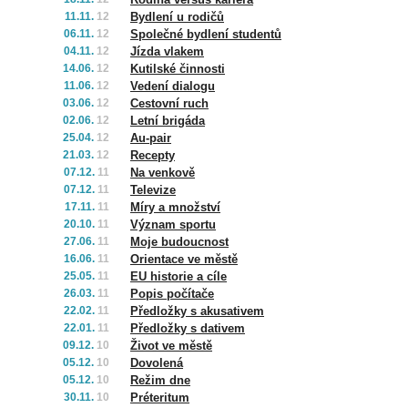
11.11.
12
Bydlení u rodičů
06.11.
12
Společné bydlení studentů
04.11.
12
Jízda vlakem
14.06.
12
Kutilské činnosti
11.06.
12
Vedení dialogu
03.06.
12
Cestovní ruch
02.06.
12
Letní brigáda
25.04.
12
Au-pair
21.03.
12
Recepty
07.12.
11
Na venkově
07.12.
11
Televize
17.11.
11
Míry a množství
20.10.
11
Význam sportu
27.06.
11
Moje budoucnost
16.06.
11
Orientace ve městě
25.05.
11
EU historie a cíle
26.03.
11
Popis počítače
22.02.
11
Předložky s akusativem
22.01.
11
Předložky s dativem
09.12.
10
Život ve městě
05.12.
10
Dovolená
05.12.
10
Režim dne
30.11.
10
Préteritum