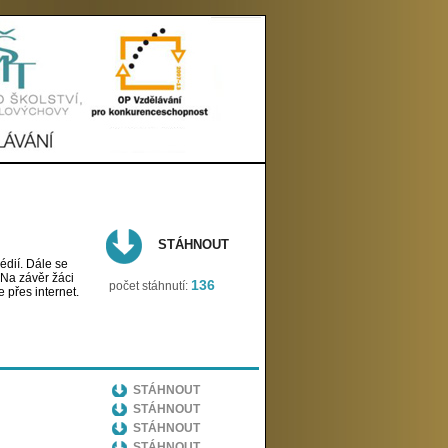
STÁHNOUT
édií. Dále se
 Na závěr žáci
136
počet stáhnutí:
 přes internet.
STÁHNOUT
STÁHNOUT
STÁHNOUT
STÁHNOUT