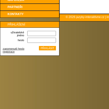
NÁPOVĚDA
PARTNEŘI
KONTAKTY
© 2026
jazyky-interaktivne.cz
|
i
PŘIHLÁŠENÍ
uživatelské
jméno
heslo
zapomenuté heslo
registrace