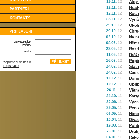
NÁPOVĚDA
19.11.
12
Alpy 
12.11.
12
Hrad
PARTNEŘI
12.11.
12
Ročn
KONTAKTY
05.11.
12
Vyná
29.10.
12
Okol
29.10.
12
Chru
PŘIHLÁŠENÍ
03.10.
12
Na ná
uživatelské
08.06.
12
Něme
jméno
22.05.
12
Rozd
heslo
11.05.
12
Dráž
16.03.
12
Popi
zapomenuté heslo
registrace
24.02.
12
Stát
24.02.
12
Cest
10.12.
11
Domá
10.12.
11
Oblí
26.11.
11
Větn
31.10.
11
Karty
22.06.
11
Význ
25.05.
11
Pení
06.05.
11
Histo
13.04.
11
Diva
19.03.
11
Poli
23.01.
11
Druh
04.01.
11
Rako