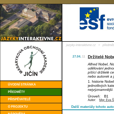
jazyky-interaktivne.cz
>
předmět
Držitelé Nobe
27.04.
11
Alfred Nobel, No
udělování jedno
píšící držitelé 
nebo autorek a 
1. historie Nobe
ÚVODNÍ STRÁNKA
jednotlivých kat
nejvýznamnější 
PŘEDMĚTY
Úroveň:
B1
PŘISPĚVATELÉ
Autor:
Mgr. Eva Š
O PROJEKTU
Další materiály tohoto auto