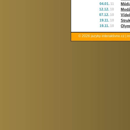
04.01.
11
Médi
12.12.
10
Modál
07.12.
10
Vídeň
19.11.
10
Stru
19.11.
10
Olym
© 2026
jazyky-interaktivne.cz
|
i