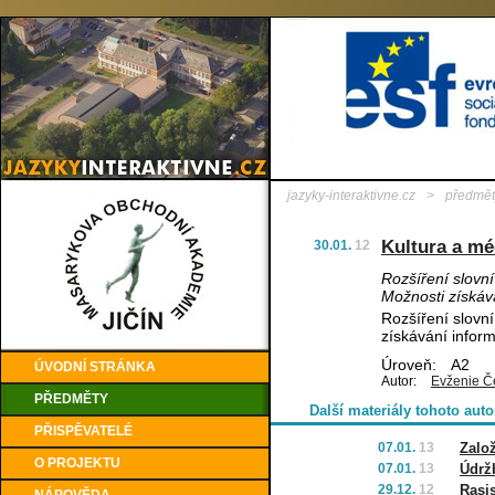
jazyky-interaktivne.cz
>
předmět
Kultura a mé
30.01.
12
Rozšíření slovn
Možnosti získáv
Rozšíření slovn
získávání infor
Úroveň:
A2
ÚVODNÍ STRÁNKA
Autor:
Evženie Č
PŘEDMĚTY
Další materiály tohoto auto
PŘISPĚVATELÉ
07.01.
13
Zalo
O PROJEKTU
07.01.
13
Údrž
29.12.
12
Rasi