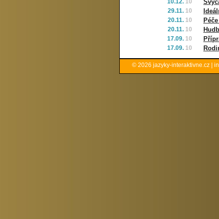
10.12.
10
Švýca
29.11.
10
Ideál
20.11.
10
Péče
20.11.
10
Hudb
17.09.
10
Přípr
17.09.
10
Rodi
© 2026
jazyky-interaktivne.cz
|
i