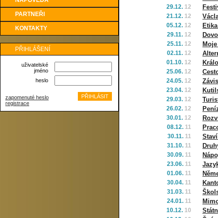
NÁPOVĚDA
29.12.
12
Festi
PARTNEŘI
21.12.
12
Václ
05.12.
12
Etik
KONTAKTY
29.11.
12
Dovo
25.11.
12
Moje
PŘIHLÁŠENÍ
02.11.
12
Alter
01.10.
12
Král
uživatelské
jméno
25.06.
12
Cesto
heslo
24.05.
12
Závis
23.04.
12
Kutil
zapomenuté heslo
29.03.
12
Turis
registrace
26.02.
12
Pení
30.01.
12
Rozv
08.12.
11
Prac
30.11.
11
Stav
31.10.
11
Druh
30.09.
11
Nápo
23.06.
11
Jazyk
01.06.
11
Něme
30.04.
11
Kant
31.03.
11
Škol
24.01.
11
Mimo
10.12.
10
Státn