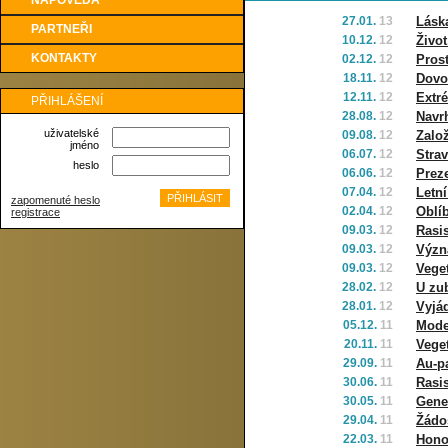
NÁPOVĚDA
27.01.
13
Láska
PARTNEŘI
10.12.
12
Život
KONTAKTY
02.12.
12
Pros
18.11.
12
Dovo
12.11.
12
Extr
PŘIHLÁŠENÍ
28.08.
12
Navr
uživatelské
09.08.
12
Zalo
jméno
06.07.
12
Strav
heslo
06.06.
12
Prez
07.04.
12
Letní
zapomenuté heslo
02.04.
12
Oblí
registrace
09.03.
12
Rasi
09.03.
12
Význ
09.03.
12
Veget
28.02.
12
U zu
28.01.
12
Vyjá
05.12.
11
Mode
20.11.
11
Veget
29.09.
11
Au-p
30.06.
11
Rasi
30.05.
11
Gene
29.04.
11
Žádo
22.03.
11
Hono