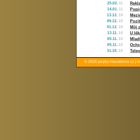
25.02.
11
Rekl
14.01.
11
Popi
13.12.
10
Mezi
09.12.
10
Pozit
01.12.
10
Můj p
13.11.
10
U lék
05.11.
10
Mladí
05.11.
10
Ochr
31.10.
10
Telev
© 2026
jazyky-interaktivne.cz
|
i