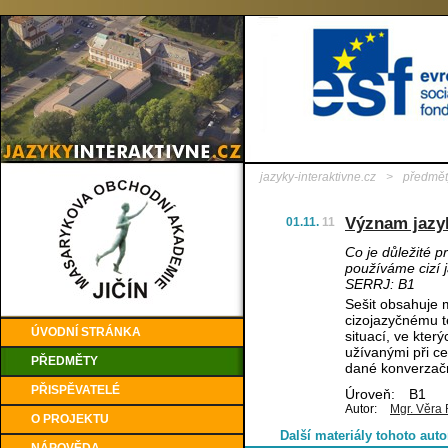
jazyky-interaktivne.cz
>
předmět
Význam jazy
01.11.
11
Co je důležité p
používáme cizí 
SERRJ: B1
Sešit obsahuje m
cizojazyčnému te
ÚVODNÍ STRÁNKA
situací, ve kter
užívanými při c
PŘEDMĚTY
dané konverzačn
PŘISPĚVATELÉ
Úroveň:
B1
Autor:
Mgr. Věra 
O PROJEKTU
Další materiály tohoto auto