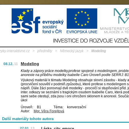
zyky-interaktivne.cz
>
předměty
>
Německý jazyk
>
Modeling
Modeling
08.12.
11
Klady a zápory práce modelky,profese spojené s modelingem, probl
anorexie na příběhu modelky Isabelle Caro Úroveň podle SERRJ: B1
Výukový materiál k tématu Modeling obsahuje slovní zásobu - klady a
(procvičení souvětí v podmiň.způsobu), které profese s modelingem so
náplň. Dále žáci porovnají dvě modelky - procvičí si stupňování příd. j
inter. odkazy se seznámí s tragickým osudem Isabelle Caro, která pod
sami sebe otestují, zda jsou i oni ohroženi sklonem k anorexii. Součá
úkol
Úroveň:
B1
Téma:
konverzační
Autor:
Mgr. Věra Forejtová
Další materiály tohoto autora
27.01.
13
Láska, city, emoce