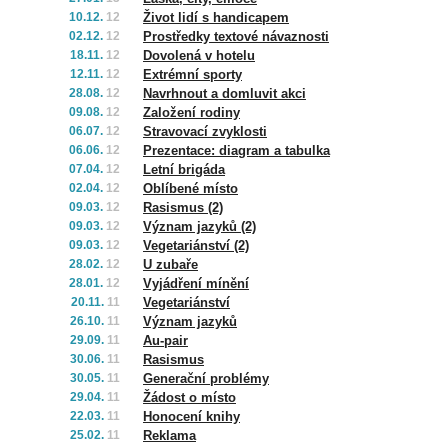
10.12.
12
Život lidí s handicapem
02.12.
12
Prostředky textové návaznosti
18.11.
12
Dovolená v hotelu
12.11.
12
Extrémní sporty
28.08.
12
Navrhnout a domluvit akci
09.08.
12
Založení rodiny
06.07.
12
Stravovací zvyklosti
06.06.
12
Prezentace: diagram a tabulka
07.04.
12
Letní brigáda
02.04.
12
Oblíbené místo
09.03.
12
Rasismus (2)
09.03.
12
Význam jazyků (2)
09.03.
12
Vegetariánství (2)
28.02.
12
U zubaře
28.01.
12
Vyjádření mínění
20.11.
11
Vegetariánství
26.10.
11
Význam jazyků
29.09.
11
Au-pair
30.06.
11
Rasismus
30.05.
11
Generační problémy
29.04.
11
Žádost o místo
22.03.
11
Honocení knihy
25.02.
11
Reklama