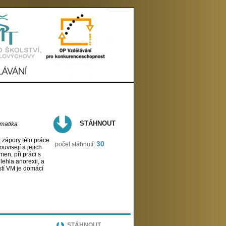
STÁHNOUT
ematika
 zápory této práce
30
počet stáhnutí:
uvisejí a jejich
men, při práci s
lehla anorexii, a
stí VM je domácí
STÁHNOUT