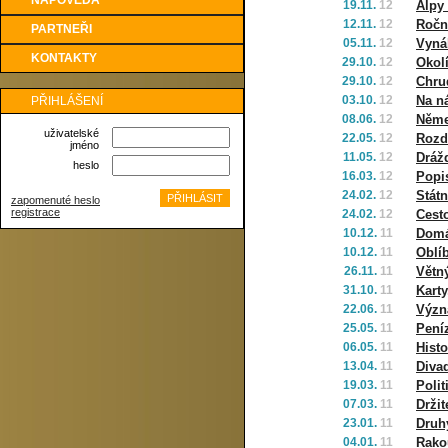
NÁPOVĚDA
19.11.
12
Alpy 
12.11.
12
Ročn
PARTNEŘI
05.11.
12
Vyná
KONTAKTY
29.10.
12
Okol
29.10.
12
Chru
03.10.
12
Na ná
PŘIHLÁŠENÍ
08.06.
12
Něme
uživatelské
22.05.
12
Rozd
jméno
11.05.
12
Dráž
heslo
16.03.
12
Popi
24.02.
12
Stát
zapomenuté heslo
registrace
24.02.
12
Cest
10.12.
11
Domá
10.12.
11
Oblí
26.11.
11
Větn
31.10.
11
Karty
22.06.
11
Význ
25.05.
11
Pení
06.05.
11
Histo
13.04.
11
Diva
19.03.
11
Poli
07.03.
11
Držit
23.01.
11
Druh
04.01.
11
Rako