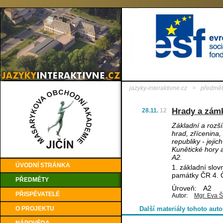
jazyky-interaktivne.cz
>
předmět
Hrady a zám
28.11.
12
Základní a rozš
hrad, zřícenina
republiky - jejic
Kunětické hory
A2.
ÚVODNÍ STRÁNKA
1. základní slov
památky ČR 4. Č
PŘEDMĚTY
Úroveň:
A2
PŘISPĚVATELÉ
Autor:
Mgr. Eva Š
O PROJEKTU
Další materiály tohoto auto