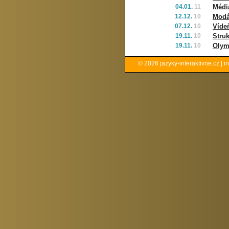
04.01.
11
Médi
12.12.
10
Modál
07.12.
10
Vídeň
19.11.
10
Stru
19.11.
10
Olym
© 2026
jazyky-interaktivne.cz
|
i