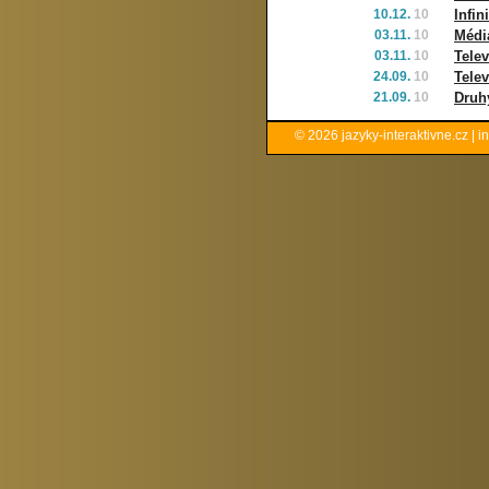
10.12.
10
Infin
03.11.
10
Médi
03.11.
10
Telev
24.09.
10
Telev
21.09.
10
Druh
© 2026
jazyky-interaktivne.cz
|
i