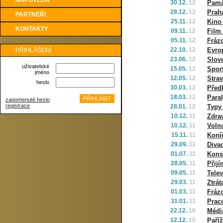
NÁPOVĚDA
30.12.
12
Pamá
28.12.
12
Prah
PARTNEŘI
25.11.
12
Kino 
KONTAKTY
09.11.
12
Film 
05.11.
12
Fráz
22.10.
12
Evro
PŘIHLÁŠENÍ
23.06.
12
Slove
uživatelské
15.05.
12
Spor
jméno
12.05.
12
Strav
heslo
30.03.
12
Před
18.03.
12
Para
zapomenuté heslo
registrace
28.01.
12
Typy
10.12.
11
Zdrav
10.12.
11
Volno
15.11.
11
Koníč
29.09.
11
Diva
01.07.
11
Kons
28.05.
11
Přij
09.05.
11
Telev
29.03.
11
Ztrá
01.03.
11
Fráz
31.01.
11
Praco
22.12.
10
Médi
12.12.
10
Paří