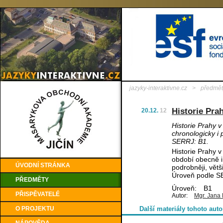
jazyky-interaktivne.cz
>
předmět
Historie Pra
20.12.
12
Historie Prahy v
chronologicky i
SERRJ: B1.
Historie Prahy v 
období obecně i 
ÚVODNÍ STRÁNKA
podrobněji, větši
Úroveň podle S
PŘEDMĚTY
Úroveň:
B1
PŘISPĚVATELÉ
Autor:
Mgr. Jana 
O PROJEKTU
Další materiály tohoto auto