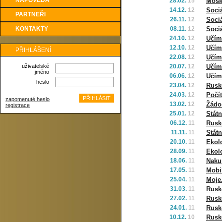
NÁPOVĚDA
28.02.
15
Mosk
14.12.
12
Sociá
PARTNEŘI
26.11.
12
Sociá
KONTAKTY
08.11.
12
Sociá
24.10.
12
Učím
12.10.
12
Učím
PŘIHLÁŠENÍ
22.08.
12
Učím
uživatelské
20.07.
12
Učím
jméno
06.06.
12
Učím
heslo
23.04.
12
Rusko
24.03.
12
Počít
zapomenuté heslo
13.02.
12
Žádos
registrace
25.01.
12
Státn
06.12.
11
Rusko
11.11.
11
Státn
20.10.
11
Ekolo
28.09.
11
Ekol
18.06.
11
Naku
17.05.
11
Mobil
25.04.
11
Moje
31.03.
11
Rusko
27.02.
11
Rusk
24.01.
11
Rusko
10.12.
10
Rusko