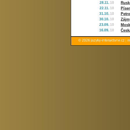
28.11.
10
Rusko
22.11.
10
Píse
31.10.
10
Petr
30.10.
10
Zájmy
23.09.
10
Mosk
16.09.
10
Česk
© 2026
jazyky-interaktivne.cz
|
i