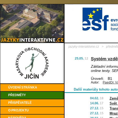
jazyky-interaktivne.cz
>
předmět
Systém vzdě
25.05.
12
Základní inform
online testy. S
Úroveň:
B1
Autor:
PaedDr. V
ÚVODNÍ STRÁNKA
Další materiály tohoto auto
PŘEDMĚTY
04.02.
18
Země
PŘISPĚVATELÉ
14.06.
17
Svět 
27.12.
15
Trans
O PROJEKTU
27.12.
15
Mrazí