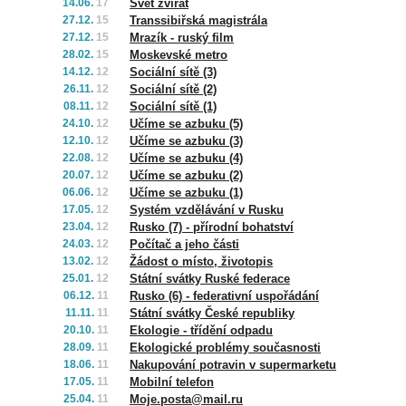
14.06.
17
Svět zvířat
27.12.
15
Transsibiřská magistrála
27.12.
15
Mrazík - ruský film
28.02.
15
Moskevské metro
14.12.
12
Sociální sítě (3)
26.11.
12
Sociální sítě (2)
08.11.
12
Sociální sítě (1)
24.10.
12
Učíme se azbuku (5)
12.10.
12
Učíme se azbuku (3)
22.08.
12
Učíme se azbuku (4)
20.07.
12
Učíme se azbuku (2)
06.06.
12
Učíme se azbuku (1)
17.05.
12
Systém vzdělávání v Rusku
23.04.
12
Rusko (7) - přírodní bohatství
24.03.
12
Počítač a jeho části
13.02.
12
Žádost o místo, životopis
25.01.
12
Státní svátky Ruské federace
06.12.
11
Rusko (6) - federativní uspořádání
11.11.
11
Státní svátky České republiky
20.10.
11
Ekologie - třídění odpadu
28.09.
11
Ekologické problémy současnosti
18.06.
11
Nakupování potravin v supermarketu
17.05.
11
Mobilní telefon
25.04.
11
Moje.posta@mail.ru