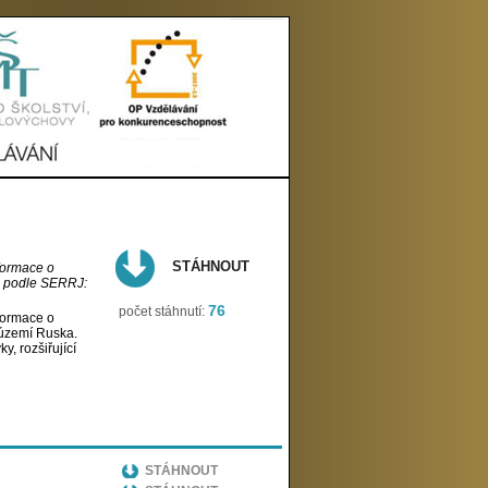
STÁHNOUT
nformace o
ň podle SERRJ:
76
počet stáhnutí:
nformace o
 území Ruska.
, rozšiřující
STÁHNOUT