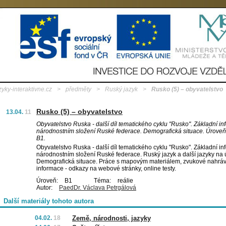
zyky-interaktivne.cz
>
předměty
>
Ruský jazyk
>
Rusko (5) – obyvatelstvo
Rusko (5) – obyvatelstvo
13.04.
11
Obyvatelstvo Ruska - další díl tematického cyklu "Rusko". Základní i
národnostním složení Ruské federace. Demografická situace. Úrove
B1.
Obyvatelstvo Ruska - další díl tematického cyklu "Rusko". Základní i
národnostním složení Ruské federace. Ruský jazyk a další jazyky na
Demografická situace. Práce s mapovým materiálem, zvukové nahrávky
informace - odkazy na webové stránky, online testy.
Úroveň:
B1
Téma:
reálie
Autor:
PaedDr. Václava Petrgálová
Další materiály tohoto autora
04.02.
18
Země, národnosti, jazyky