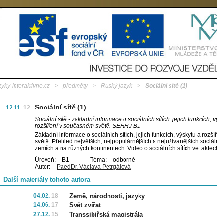
zyky-interaktivne.cz
>
předměty
>
Ruský jazyk
>
Sociální sítě (1)
Sociální sítě (1)
12.11.
12
Sociální sítě - základní informace o sociálních sítích, jejich funkcích, 
rozšíření v současném světě. SERRJ B1
Základní informace o sociálních sítích, jejich funkcích, výskytu a roz
světě. Přehled největších, nejpopulárnějších a nejužívanějších sociáln
zemích a na různých kontinentech. Video o sociálních sítích ve faktech
Úroveň:
B1
Téma:
odborné
Autor:
PaedDr. Václava Petrgálová
Další materiály tohoto autora
04.02.
18
Země, národnosti, jazyky
14.06.
17
Svět zvířat
27.12.
15
Transsibiřská magistrála