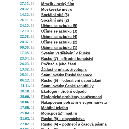
27.12.
15
Mrazík - ruský film
28.02.
15
Moskevské metro
14.12.
12
Sociální sítě (3)
26.11.
12
Sociální sítě (2)
24.10.
12
Učíme se azbuku (5)
12.10.
12
Učíme se azbuku (3)
22.08.
12
Učíme se azbuku (4)
20.07.
12
Učíme se azbuku (2)
06.06.
12
Učíme se azbuku (1)
17.05.
12
Systém vzdělávání v Rusku
23.04.
12
Rusko (7) - přírodní bohatství
24.03.
12
Počítač a jeho části
13.02.
12
Žádost o místo, životopis
25.01.
12
Státní svátky Ruské federace
06.12.
11
Rusko (6) - federativní uspořádání
11.11.
11
Státní svátky České republiky
20.10.
11
Ekologie - třídění odpadu
28.09.
11
Ekologické problémy současnosti
18.06.
11
Nakupování potravin v supermarketu
17.05.
11
Mobilní telefon
25.04.
11
Moje.posta@mail.ru
31.03.
11
Rusko (5) – obyvatelstvo
27.02.
11
Rusko (4) – podnebí a časová pásma