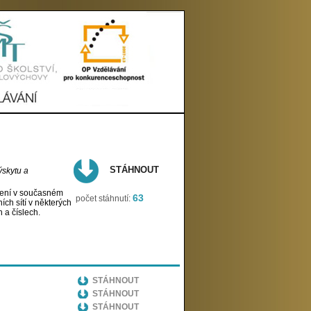
STÁHNOUT
výskytu a
šíření v současném
63
počet stáhnutí:
ích sítí v některých
 a číslech.
STÁHNOUT
STÁHNOUT
STÁHNOUT