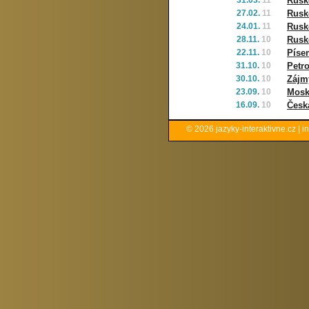
31.03.
11
Rusko
27.02.
11
Rusk
24.01.
11
Rusko
28.11.
10
Rusko
22.11.
10
Píse
31.10.
10
Petr
30.10.
10
Zájmy
23.09.
10
Mosk
16.09.
10
Česk
© 2026
jazyky-interaktivne.cz
|
i