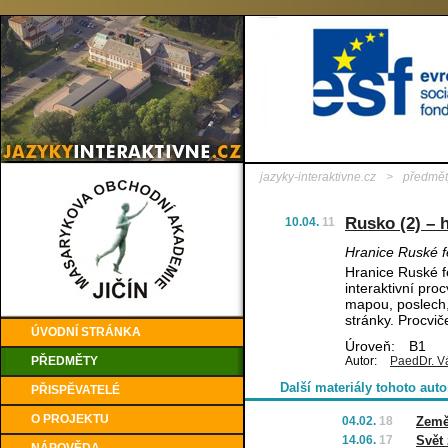
jazyky-interaktivne.cz
>
předmět
Rusko (2) – 
10.04.
11
Hranice Ruské 
Hranice Ruské f
interaktivní pr
mapou, poslech, 
stránky. Procvič
ÚVODNÍ STRÁNKA
Úroveň:
B1
PŘEDMĚTY
Autor:
PaedDr. V
Další materiály tohoto auto
PŘISPĚVATELÉ
O PROJEKTU
04.02.
18
Země
14.06.
17
Svět 