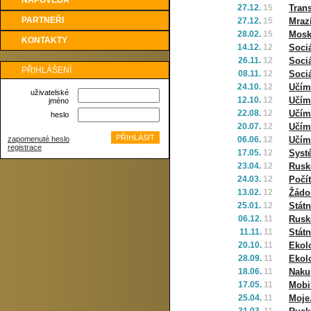
NÁPOVĚDA
27.12.
15
Trans
PARTNEŘI
27.12.
15
Mrazí
28.02.
15
Mosk
KONTAKTY
14.12.
12
Sociá
26.11.
12
Sociá
PŘIHLÁŠENÍ
08.11.
12
Sociá
24.10.
12
Učím
uživatelské
12.10.
12
Učím
jméno
22.08.
12
Učím
heslo
20.07.
12
Učím
zapomenuté heslo
06.06.
12
Učím
registrace
17.05.
12
Syst
23.04.
12
Rusko
24.03.
12
Počít
13.02.
12
Žádos
25.01.
12
Státn
06.12.
11
Rusko
11.11.
11
Státn
20.10.
11
Ekolo
28.09.
11
Ekol
18.06.
11
Naku
17.05.
11
Mobil
25.04.
11
Moje