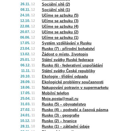
26.11.
12
Sociální sítě (2)
08.11.
12
Sociální sítě (1)
24.10.
12
Učíme se azbuku (5)
12.10.
12
Učíme se azbuku (3)
22.08.
12
Učíme se azbuku (4)
20.07.
12
Učíme se azbuku (2)
06.06.
12
Učíme se azbuku (1)
17.05.
12
Systém vzdělávání v Rusku
23.04.
12
Rusko (7) - přírodní bohatství
13.02.
12
Žádost o místo, životopis
25.01.
12
Státní svátky Ruské federace
06.12.
11
Rusko (6) - federativní uspořádání
11.11.
11
Státní svátky České republiky
20.10.
11
Ekologie - třídění odpadu
28.09.
11
Ekologické problémy současnosti
18.06.
11
Nakupování potravin v supermarketu
17.05.
11
Mobilní telefon
25.04.
11
Moje.posta@mail.ru
31.03.
11
Rusko (5) – obyvatelstvo
27.02.
11
Rusko (4) – podnebí a časová pásma
24.01.
11
Rusko (3) - geografie
10.12.
10
Rusko (2) – hranice
28.11.
10
Rusko (1) – základní údaje