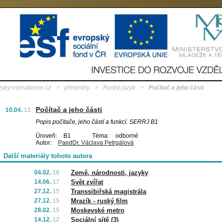
zyky-interaktivne.cz
>
předměty
>
Ruský jazyk
>
Počítač a jeho části
Počítač a jeho části
10.04.
12
Popis počítače, jeho částí a funkcí. SERRJ B1
Úroveň:
B1
Téma:
odborné
Autor:
PaedDr. Václava Petrgálová
Další materiály tohoto autora
04.02.
18
Země, národnosti, jazyky
14.06.
17
Svět zvířat
27.12.
15
Transsibiřská magistrála
27.12.
15
Mrazík - ruský film
28.02.
15
Moskevské metro
14.12.
12
Sociální sítě (3)