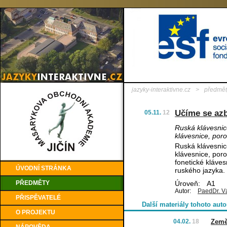
jazyky-interaktivne.cz
>
předmět
Učíme se azb
05.11.
12
Ruská klávesnic
klávesnice, por
Ruská klávesnic
klávesnice, por
fonetické kláves
ÚVODNÍ STRÁNKA
ruského jazyka.
PŘEDMĚTY
Úroveň:
A1
Autor:
PaedDr. V
PŘISPĚVATELÉ
Další materiály tohoto auto
O PROJEKTU
04.02.
18
Země