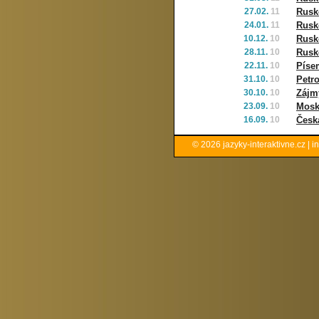
27.02.
11
Rusk
24.01.
11
Rusko
10.12.
10
Rusko
28.11.
10
Rusko
22.11.
10
Píse
31.10.
10
Petr
30.10.
10
Zájmy
23.09.
10
Mosk
16.09.
10
Česk
© 2026
jazyky-interaktivne.cz
|
i