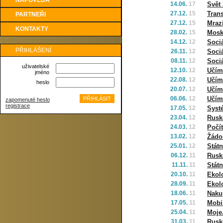
NÁPOVĚDA
14.06.
17
Svět 
27.12.
15
Trans
PARTNEŘI
27.12.
15
Mrazí
KONTAKTY
28.02.
15
Mosk
14.12.
12
Sociá
PŘIHLÁŠENÍ
26.11.
12
Sociá
08.11.
12
Sociá
uživatelské
12.10.
12
Učím
jméno
22.08.
12
Učím
heslo
20.07.
12
Učím
06.06.
12
Učím
zapomenuté heslo
registrace
17.05.
12
Syst
23.04.
12
Rusko
24.03.
12
Počít
13.02.
12
Žádos
25.01.
12
Státn
06.12.
11
Rusko
11.11.
11
Státn
20.10.
11
Ekolo
28.09.
11
Ekol
18.06.
11
Naku
17.05.
11
Mobil
25.04.
11
Moje
31.03.
11
Rusko