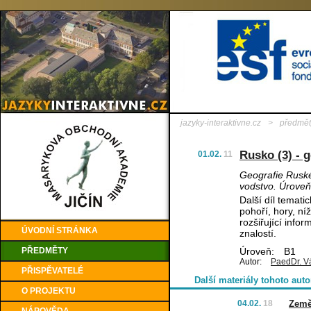
jazyky-interaktivne.cz
>
předmět
Rusko (3) - 
01.02.
11
Geografie Ruské
vodstvo. Úrove
Další díl temati
pohoří, hory, ní
rozšiřující info
ÚVODNÍ STRÁNKA
znalostí.
PŘEDMĚTY
Úroveň:
B1
Autor:
PaedDr. V
PŘISPĚVATELÉ
Další materiály tohoto auto
O PROJEKTU
04.02.
18
Země