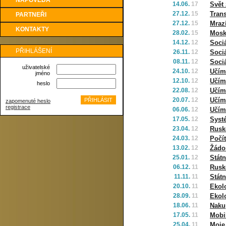
NÁPOVĚDA
14.06.
17
Svět 
27.12.
15
Trans
PARTNEŘI
27.12.
15
Mrazí
KONTAKTY
28.02.
15
Mosk
14.12.
12
Sociá
PŘIHLÁŠENÍ
26.11.
12
Sociá
08.11.
12
Sociá
uživatelské
24.10.
12
Učím
jméno
12.10.
12
Učím
heslo
22.08.
12
Učím
20.07.
12
Učím
zapomenuté heslo
registrace
06.06.
12
Učím
17.05.
12
Syst
23.04.
12
Rusko
24.03.
12
Počít
13.02.
12
Žádos
25.01.
12
Státn
06.12.
11
Rusko
11.11.
11
Státn
20.10.
11
Ekolo
28.09.
11
Ekol
18.06.
11
Naku
17.05.
11
Mobil
25.04.
11
Moje