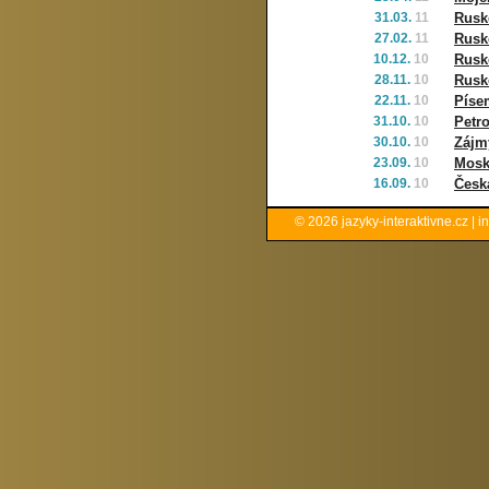
31.03.
11
Rusko
27.02.
11
Rusk
10.12.
10
Rusko
28.11.
10
Rusko
22.11.
10
Píse
31.10.
10
Petr
30.10.
10
Zájmy
23.09.
10
Mosk
16.09.
10
Česk
© 2026
jazyky-interaktivne.cz
|
i